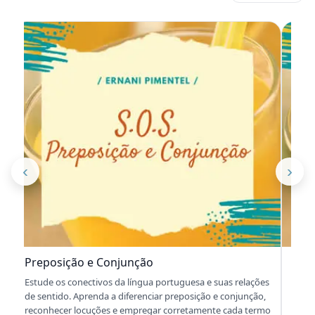
‹
›
Fonologia
Adjeti
Estude os sons da língua portuguesa: fonemas, letras,
Estude 
sílabas, encontros vocálicos e consonantais. Aprenda
classifi
classificações fundamentais e evite confusões comuns
diferenc