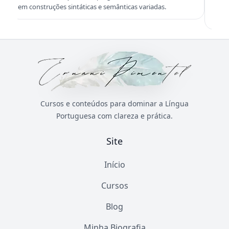
entre fonética e fonologia, com abordagem clara e
comuns 
exemplos objetivos.
constru
Cursos e conteúdos para dominar a Língua
Portuguesa com clareza e prática.
Site
Início
Cursos
Blog
Minha Biografia