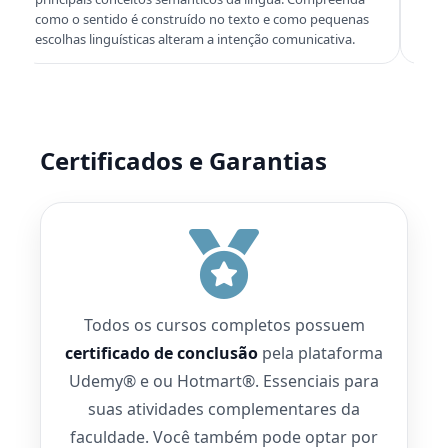
Desenvolva estratégias de leitura e interpretação para
regras 
análise de obras e questões de prova.
datas, l
Certificados e Garantias
Todos os cursos completos possuem
certificado de conclusão
pela plataforma
Udemy® e ou Hotmart®. Essenciais para
suas atividades complementares da
faculdade. Você também pode optar por